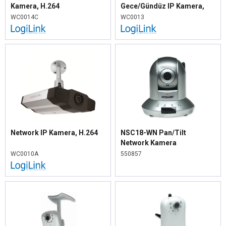
Kamera, H.264
Gece/Gündüz IP Kamera,
H.264
WC0014C
WC0013
Network IP Kamera, H.264
NSC18-WN Pan/Tilt
Network Kamera
WC0010A
550857