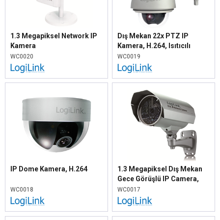
1.3 Megapiksel Network IP
Dış Mekan 22x PTZ IP
Kamera
Kamera, H.264, Isıtıcılı
WC0020
WC0019
IP Dome Kamera, H.264
1.3 Megapiksel Dış Mekan
Gece Görüşlü IP Camera,
H.264
WC0018
WC0017