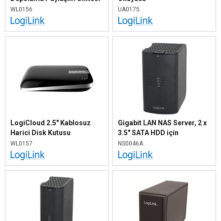
WL0156
UA0175
LogiCloud 2.5" Kablosuz
Gigabit LAN NAS Server, 2 x
Harici Disk Kutusu
3.5" SATA HDD için
WL0157
NS0046A