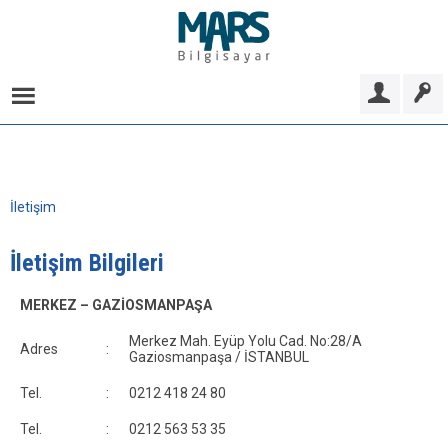
İletişim
İletişim Bilgileri
MERKEZ – GAZİOSMANPAŞA
Merkez Mah. Eyüp Yolu Cad. No:28/A
Adres
:
Gaziosmanpaşa / İSTANBUL
Tel.
:
0212 418 24 80
Tel.
:
0212 563 53 35