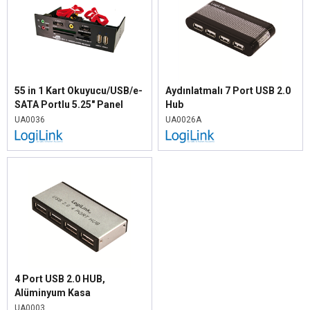
55 in 1 Kart Okuyucu/USB/e-
Aydınlatmalı 7 Port USB 2.0
SATA Portlu 5.25" Panel
Hub
UA0036
UA0026A
4 Port USB 2.0 HUB,
Alüminyum Kasa
UA0003