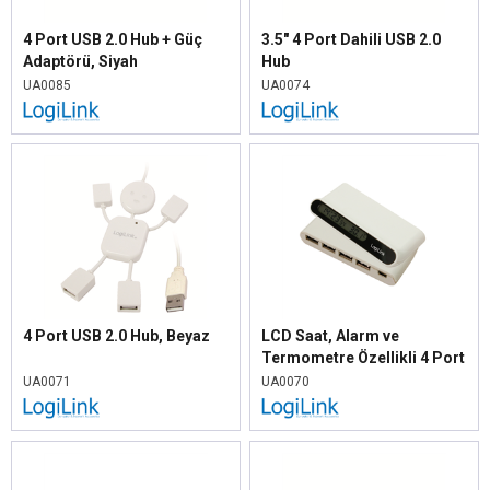
4 Port USB 2.0 Hub + Güç
3.5" 4 Port Dahili USB 2.0
Adaptörü, Siyah
Hub
UA0085
UA0074
4 Port USB 2.0 Hub, Beyaz
LCD Saat, Alarm ve
Termometre Özellikli 4 Port
USB HUB
UA0071
UA0070