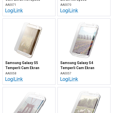
AA0071
AA0070
Samsung Galaxy S5
Samsung Galaxy S4
Temperli Cam Ekran
Temperli Cam Ekran
Koruyucu
Koruyucu
AA0058
AA0057