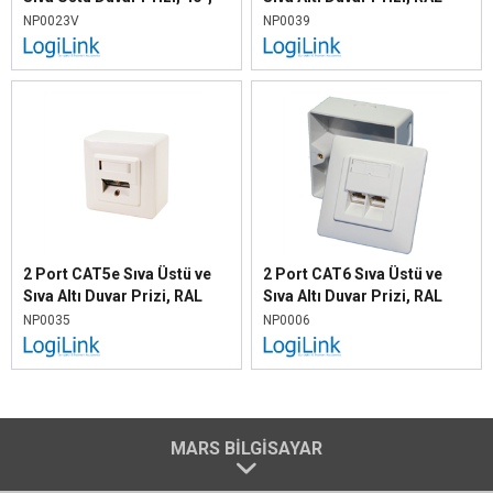
RAL9010 Beyaz
9003
NP0023V
NP0039
2 Port CAT5e Sıva Üstü ve
2 Port CAT6 Sıva Üstü ve
Sıva Altı Duvar Prizi, RAL
Sıva Altı Duvar Prizi, RAL
9003
9010
NP0035
NP0006
MARS BILGISAYAR